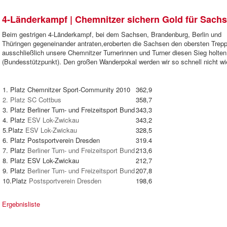
4-Länderkampf | Chemnitzer sichern Gold für Sach
Beim gestrigen 4-Länderkampf, bei dem Sachsen, Brandenburg, Berlin und
Thüringen gegeneinander antraten,
eroberten die Sachsen den obersten Trepp
ausschließlich unsere Chemnitzer Turnerinnen und Turner diesen Sieg holte
(Bundesstützpunkt). Den großen Wanderpokal werden wir so schnell nicht w
1. Platz Chemnitzer Sport-Community 2010
362,9
2. Platz SC Cottbus
358,7
3. Platz Berliner Turn- und Freizeitsport Bund
343,3
4. Platz
ESV Lok-Zwickau
343,2
5.Platz
ESV Lok-Zwickau
328,5
6. Platz Postsportverein Dresden
319.4
7. Platz
Berliner Turn- und Freizeitsport Bund
213,6
8. Platz ESV Lok-Zwickau
212,7
9. Platz
Berliner Turn- und Freizeitsport Bund
207,8
10.Platz
Postsportverein Dresden
198,6
Ergebnisliste