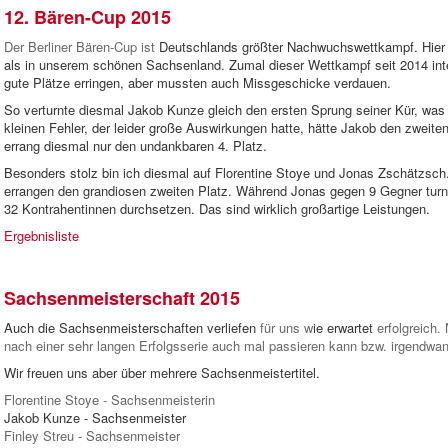
12. Bären-Cup 2015
Der Berliner Bären-Cup ist
Deutschlands größter Nachwuchswettkampf. Hier h
als in unserem schönen Sachsenland. Zumal dieser Wettkampf seit 2014 inter
gute Plätze erringen, aber mussten auch Missgeschicke verdauen.
So verturnte diesmal Jakob Kunze gleich den ersten Sprung seiner Kür, was
kleinen Fehler, der leider große Auswirkungen hatte, hätte Jakob den zweit
errang diesmal nur den undankbaren 4. Platz.
Besonders stolz bin ich diesmal auf Florentine Stoye und Jonas Zschätzsch.
errangen den grandiosen zweiten Platz. Während Jonas gegen 9 Gegner turnt
32 Kontrahentinnen durchsetzen. Das sind wirklich großartige Leistungen.
Ergebnisliste
Sachsenmeisterschaft 2015
Auch die Sachsenmeisterschaften verliefen
für uns w
ie erwartet
erfolgreich.
nach einer sehr langen Erfolgsserie auch mal passieren kann bzw. irgendwa
Wir freuen uns aber über mehrere Sachsenmeistertitel.
Florentine Stoye
 - 
Sachsenmeisterin
Jakob Kunze
 - 
Sachsenmeister
Finley Streu
 - 
Sachsenmeister