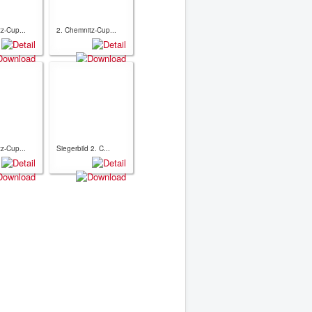
z-Cup...
2. Chemnitz-Cup...
z-Cup...
Siegerbild 2. C...