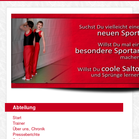
Abteilung
Start
Trainer
Über uns, Chronik
Presseberichte