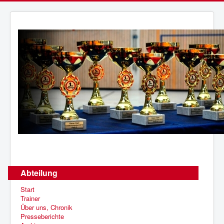
Abteilung
Start
Trainer
Über uns, Chronik
Presseberichte